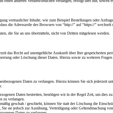
n einen anderen Verantwortlichen verlangen, erfolgt dies nur, soweit e
ung vertraulicher Inhalte, wie zum Beispiel Bestellungen oder Anfrage
dass die Adresszeile des Browsers von “http://” auf “https://” wechsel
en, die Sie an uns übermitteln, nicht von Dritten mitgelesen werden.
zeit das Recht auf unentgeltliche Auskunft über Ihre gespeicherten 
Sperrung oder Löschung dieser Daten. Hierzu sowie zu weiteren Frage
onenbezogenen Daten zu verlangen. Hierzu können Sie sich jederzeit 
n:
ezogenen Daten bestreiten, benötigen wir in der Regel Zeit, um dies z
n zu verlangen.
äßig geschah / geschieht, können Sie statt der Löschung die Einschr
Sie sie jedoch zur Ausübung, Verteidigung oder Geltendmachung von R
ezogenen Daten zu verlangen.