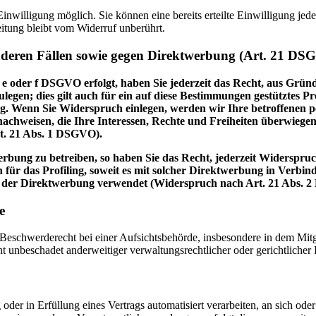
nwilligung möglich. Sie können eine bereits erteilte Einwilligung jede
itung bleibt vom Widerruf unberührt.
nderen Fällen sowie gegen Direktwerbung (Art. 21 DS
 e oder f DSGVO erfolgt, haben Sie jederzeit das Recht, aus Gründ
en; dies gilt auch für ein auf diese Bestimmungen gestütztes Prof
. Wenn Sie Widerspruch einlegen, werden wir Ihre betroffenen pe
achweisen, die Ihre Interessen, Rechte und Freiheiten überwiege
t. 21 Abs. 1 DSGVO).
bung zu betreiben, so haben Sie das Recht, jederzeit Widerspruc
 für das Profiling, soweit es mit solcher Direktwerbung in Verbi
 der Direktwerbung verwendet (Widerspruch nach Art. 21 Abs. 
e
schwerderecht bei einer Aufsichtsbehörde, insbesondere in dem Mitgli
 unbeschadet anderweitiger verwaltungsrechtlicher oder gerichtlicher 
oder in Erfüllung eines Vertrags automatisiert verarbeiten, an sich od