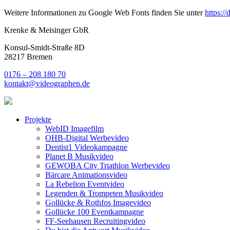
Weitere Informationen zu Google Web Fonts finden Sie unter
https:/
Krenke & Meisinger GbR
Konsul-Smidt-Straße 8D
28217 Bremen
0176 – 208 180 70
kontakt@videographen.de
Projekte
WebID Imagefilm
OHB-Digital Werbevideo
Dentist1 Videokampagne
Planet B Musikvideo
GEWOBA City Triathlon Werbevideo
Bärcare Animationsvideo
La Rebelion Eventvideo
Legenden & Trompeten Musikvideo
Gollücke & Rothfos Imagevideo
Gollücke 100 Eventkampagne
FF-Seehausen Recruitingvideo