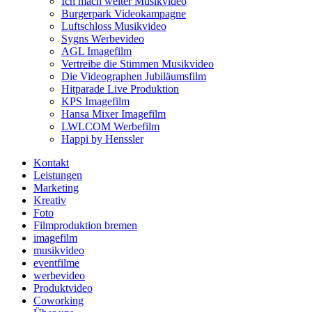
Ich mach weiter Musikvideo
Burgerpark Videokampagne
Luftschloss Musikvideo
Sygns Werbevideo
AGL Imagefilm
Vertreibe die Stimmen Musikvideo
Die Videographen Jubiläumsfilm
Hitparade Live Produktion
KPS Imagefilm
Hansa Mixer Imagefilm
LWLCOM Werbefilm
Happi by Henssler
Kontakt
Leistungen
Marketing
Kreativ
Foto
Filmproduktion bremen
imagefilm
musikvideo
eventfilme
werbevideo
Produktvideo
Coworking