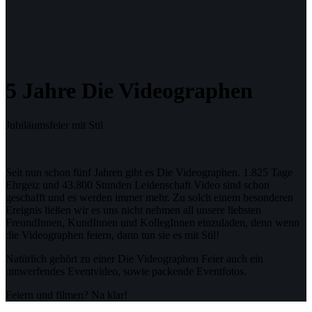
5 Jahre Die Videographen
Jubiläumsfeier mit Stil
Seit nun schon fünf Jahren gibt es Die Videographen. 1.825 Tage
Ehrgeiz und 43.800 Stunden Leidenschaft Video sind schon
geschafft und es werden immer mehr. Zu solch einem besonderen
Ereignis ließen wir es uns nicht nehmen all unsere liebsten
FreundInnen, KundInnen und KollegInnen einzuladen, denn wenn
die Videographen feiern, dann tun sie es mit Stil!
Natürlich gehört zu einer Die Videographen Feier auch ein
umwerfendes Eventvideo, sowie packende Eventfotos.
Feiern und filmen? Na klar!