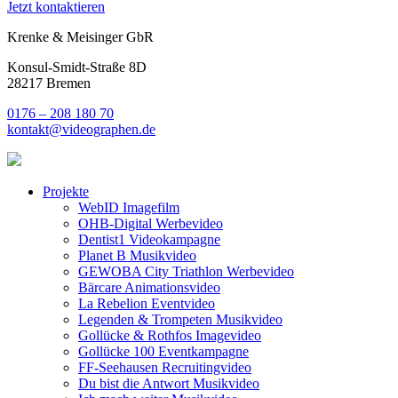
Jetzt kontaktieren
Krenke & Meisinger GbR
Konsul-Smidt-Straße 8D
28217 Bremen
0176 – 208 180 70
kontakt@videographen.de
Projekte
WebID Imagefilm
OHB-Digital Werbevideo
Dentist1 Videokampagne
Planet B Musikvideo
GEWOBA City Triathlon Werbevideo
Bärcare Animationsvideo
La Rebelion Eventvideo
Legenden & Trompeten Musikvideo
Gollücke & Rothfos Imagevideo
Gollücke 100 Eventkampagne
FF-Seehausen Recruitingvideo
Du bist die Antwort Musikvideo